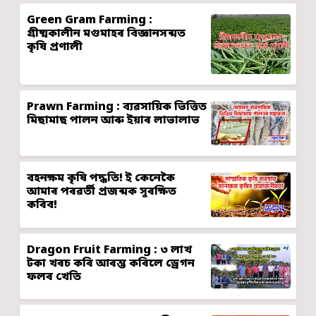
Green Gram Farming :
গ্ৰীষ্মকালীন মগুমাহৰ বিজ্ঞানসন্মত
কৃষি প্ৰণালী
Prawn Farming : ব্যৱসায়িক ভিত্তিত
মিছামাছ পালন আৰু ইয়াৰ লাভালাভ
বহনক্ষম কৃষি পদ্ধতি! ই কেনেকৈ
আমাৰ পৰৱৰ্তী প্ৰজন্মক সুৰক্ষিত
কৰিব!
Dragon Fruit Farming : ৩ লাখ
টকা খৰচ কৰি আৰম্ভ কৰিলে ড্ৰেগন
ফলৰ খেতি