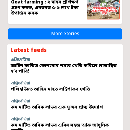
Goat farming : ২ মাহৰ প্ৰশিক্ষণ
গ্ৰহণ কৰক, এবছৰত ৫-৬ লাখ টকা
উপাৰ্জন কৰক
More Stories
Latest feeds
এগ্ৰিপেডিয়া
আহিন কাতিত কোনবোৰ শস্যৰ খেতি কৰিলে লাভান্বিত
হ’ব পাৰি!
এগ্ৰিপেডিয়া
পলিহাউচত আহিন মাহত লাইশাকৰ খেতি
এগ্ৰিপেডিয়া
কম মাটিত অধিক লাভৰ এক সুন্দৰ গ্ৰাম্য উদ্যোগ
এগ্ৰিপেডিয়া
কম মাটিত অধিক লাভৰ এবিধ সহজ আৰু আধুনিক