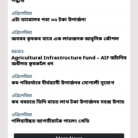
পদ্ধতি
এগ্ৰিপেডিয়া
এটা তামোলৰ পৰা ৩০ টকা উপাৰ্জন!
এগ্ৰিপেডিয়া
অসমৰ কৃষকৰ বাবে এক লাভজনক আধুনিক কৌশল
NEWS
Agricultural Infrastructure Fund – AIF আঁচনিৰ
অধীনত কৃষকলৈ ধন
এগ্ৰিপেডিয়া
কম পৰিচৰ্যাৰে দীৰ্ঘম্যাদী উপাৰ্জনৰ সোণালী সুযোগ
এগ্ৰিপেডিয়া
কম খৰচতে তিনি মাহত লাখ টকা উপাৰ্জনৰ সহজ উপায়
এগ্ৰিপেডিয়া
পলিহাউছত আগতীয়াকৈ পালেং খেতি