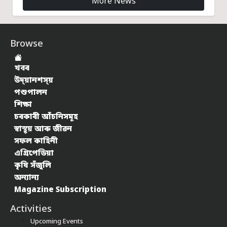
More News
Browse
খবৰ
উদ্য়ানশস্য়
পশুপালন
শিক্ষা
চৰকাৰী আঁচনিসমূহ
স্বাস্থ্য় আৰু জীৱন
সফল কাহিনী
এগ্ৰিপেডিয়া
কৃষি সঁজুলি
অন্যান্য
Magazine Subscription
Activities
Upcoming Events