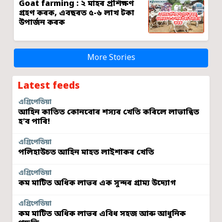
Goat farming : ২ মাহৰ প্ৰশিক্ষণ
গ্ৰহণ কৰক, এবছৰত ৫-৬ লাখ টকা
উপাৰ্জন কৰক
More Stories
Latest feeds
এগ্ৰিপেডিয়া
আহিন কাতিত কোনবোৰ শস্যৰ খেতি কৰিলে লাভান্বিত
হ’ব পাৰি!
এগ্ৰিপেডিয়া
পলিহাউচত আহিন মাহত লাইশাকৰ খেতি
এগ্ৰিপেডিয়া
কম মাটিত অধিক লাভৰ এক সুন্দৰ গ্ৰাম্য উদ্যোগ
এগ্ৰিপেডিয়া
কম মাটিত অধিক লাভৰ এবিধ সহজ আৰু আধুনিক