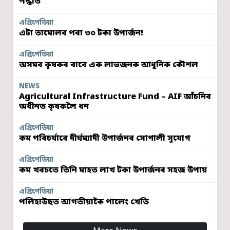
পদ্ধতি
এগ্ৰিপেডিয়া
এটা তামোলৰ পৰা ৩০ টকা উপাৰ্জন!
এগ্ৰিপেডিয়া
অসমৰ কৃষকৰ বাবে এক লাভজনক আধুনিক কৌশল
NEWS
Agricultural Infrastructure Fund – AIF আঁচনিৰ
অধীনত কৃষকলৈ ধন
এগ্ৰিপেডিয়া
কম পৰিচৰ্যাৰে দীৰ্ঘম্যাদী উপাৰ্জনৰ সোণালী সুযোগ
এগ্ৰিপেডিয়া
কম খৰচতে তিনি মাহত লাখ টকা উপাৰ্জনৰ সহজ উপায়
এগ্ৰিপেডিয়া
পলিহাউছত আগতীয়াকৈ পালেং খেতি