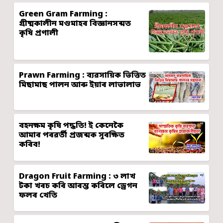
Green Gram Farming :
গ্ৰীষ্মকালীন মগুমাহৰ বিজ্ঞানসন্মত
কৃষি প্ৰণালী
Prawn Farming : ব্যৱসায়িক ভিত্তিত
মিছামাছ পালন আৰু ইয়াৰ লাভালাভ
বহনক্ষম কৃষি পদ্ধতি! ই কেনেকৈ
আমাৰ পৰৱৰ্তী প্ৰজন্মক সুৰক্ষিত
কৰিব!
Dragon Fruit Farming : ৩ লাখ
টকা খৰচ কৰি আৰম্ভ কৰিলে ড্ৰেগন
ফলৰ খেতি