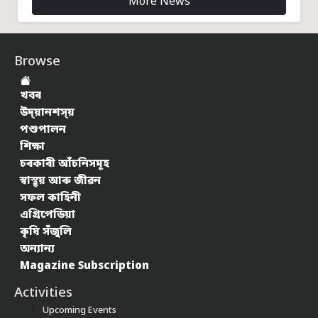
More News
Browse
খবৰ
উদ্য়ানশস্য়
পশুপালন
শিক্ষা
চৰকাৰী আঁচনিসমূহ
স্বাস্থ্য় আৰু জীৱন
সফল কাহিনী
এগ্ৰিপেডিয়া
কৃষি সঁজুলি
অন্যান্য
Magazine Subscription
Activities
Upcoming Events