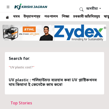
অসমীয়া
খবৰ
উদ্য়ানশস্য়
পশুপালন
শিক্ষা
চৰকাৰী আঁচনিসমূহ
স্ব
Search for
:
UV plastic cost?
UV plastic : পলিহাউচত ব্যৱহাৰ কৰা UV প্লাষ্টিকখনৰ
দাম কিমান! ই কেনেকৈ কাম কৰে!
Top Stories