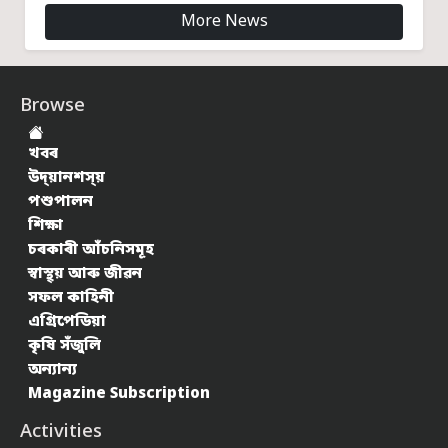
More News
Browse
খবৰ
উদ্য়ানশস্য়
পশুপালন
শিক্ষা
চৰকাৰী আঁচনিসমূহ
স্বাস্থ্য় আৰু জীৱন
সফল কাহিনী
এগ্ৰিপেডিয়া
কৃষি সঁজুলি
অন্যান্য
Magazine Subscription
Activities