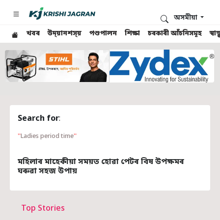
অসমীয়া
খবৰ
উদ্য়ানশস্য়
পশুপালন
শিক্ষা
চৰকাৰী আঁচনিসমূহ
স্ব
Search for
:
Ladies period time
মহিলাৰ মাহেকীয়া সময়ত হোৱা পেটৰ বিষ উপক্ষমৰ
ঘৰুৱা সহজ উপায়
Top Stories