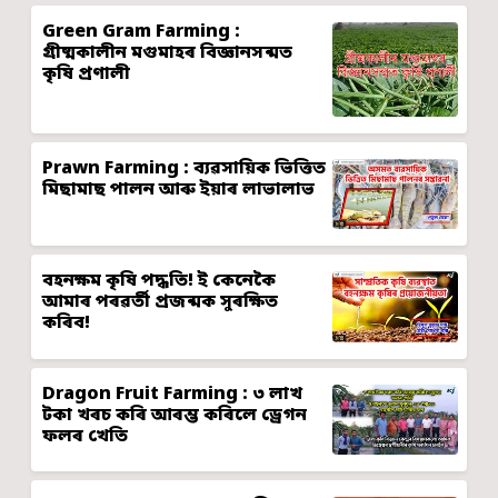
Green Gram Farming :
গ্ৰীষ্মকালীন মগুমাহৰ বিজ্ঞানসন্মত
কৃষি প্ৰণালী
Prawn Farming : ব্যৱসায়িক ভিত্তিত
মিছামাছ পালন আৰু ইয়াৰ লাভালাভ
বহনক্ষম কৃষি পদ্ধতি! ই কেনেকৈ
আমাৰ পৰৱৰ্তী প্ৰজন্মক সুৰক্ষিত
কৰিব!
Dragon Fruit Farming : ৩ লাখ
টকা খৰচ কৰি আৰম্ভ কৰিলে ড্ৰেগন
ফলৰ খেতি