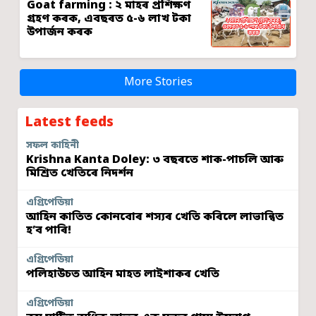
Goat farming : ২ মাহৰ প্ৰশিক্ষণ
গ্ৰহণ কৰক, এবছৰত ৫-৬ লাখ টকা
উপাৰ্জন কৰক
More Stories
Latest feeds
সফল কাহিনী
Krishna Kanta Doley: ৩ বছৰতে শাক-পাচলি আৰু
মিশ্ৰিত খেতিৰে নিদৰ্শন
এগ্ৰিপেডিয়া
আহিন কাতিত কোনবোৰ শস্যৰ খেতি কৰিলে লাভান্বিত
হ’ব পাৰি!
এগ্ৰিপেডিয়া
পলিহাউচত আহিন মাহত লাইশাকৰ খেতি
এগ্ৰিপেডিয়া