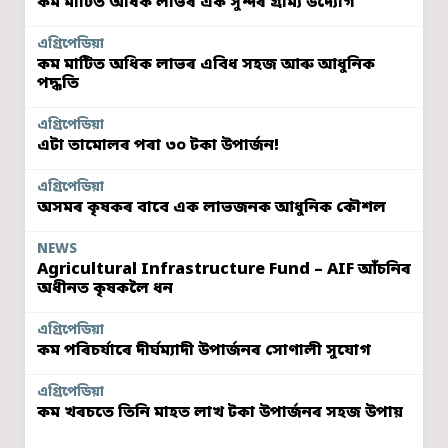
কম মাটিত অধিক লাভৰ এক সুন্দৰ গ্ৰাম্য উদ্যোগ
এগ্ৰিপেডিয়া
কম মাটিত অধিক লাভৰ এবিধ সহজ আৰু আধুনিক
পদ্ধতি
এগ্ৰিপেডিয়া
এটা তামোলৰ পৰা ৩০ টকা উপাৰ্জন!
এগ্ৰিপেডিয়া
অসমৰ কৃষকৰ বাবে এক লাভজনক আধুনিক কৌশল
NEWS
Agricultural Infrastructure Fund – AIF আঁচনিৰ
অধীনত কৃষকলৈ ধন
এগ্ৰিপেডিয়া
কম পৰিচৰ্যাৰে দীৰ্ঘম্যাদী উপাৰ্জনৰ সোণালী সুযোগ
এগ্ৰিপেডিয়া
কম খৰচতে তিনি মাহত লাখ টকা উপাৰ্জনৰ সহজ উপায়