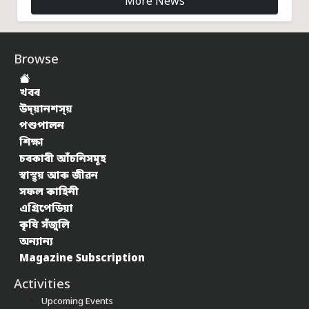
More News
Browse
খবৰ
উদ্য়ানশস্য়
পশুপালন
শিক্ষা
চৰকাৰী আঁচনিসমূহ
স্বাস্থ্য় আৰু জীৱন
সফল কাহিনী
এগ্ৰিপেডিয়া
কৃষি সঁজুলি
অন্যান্য
Magazine Subscription
Activities
Upcoming Events