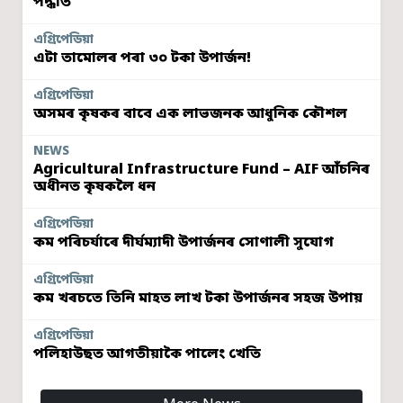
পদ্ধতি
এগ্ৰিপেডিয়া
এটা তামোলৰ পৰা ৩০ টকা উপাৰ্জন!
এগ্ৰিপেডিয়া
অসমৰ কৃষকৰ বাবে এক লাভজনক আধুনিক কৌশল
NEWS
Agricultural Infrastructure Fund – AIF আঁচনিৰ
অধীনত কৃষকলৈ ধন
এগ্ৰিপেডিয়া
কম পৰিচৰ্যাৰে দীৰ্ঘম্যাদী উপাৰ্জনৰ সোণালী সুযোগ
এগ্ৰিপেডিয়া
কম খৰচতে তিনি মাহত লাখ টকা উপাৰ্জনৰ সহজ উপায়
এগ্ৰিপেডিয়া
পলিহাউছত আগতীয়াকৈ পালেং খেতি