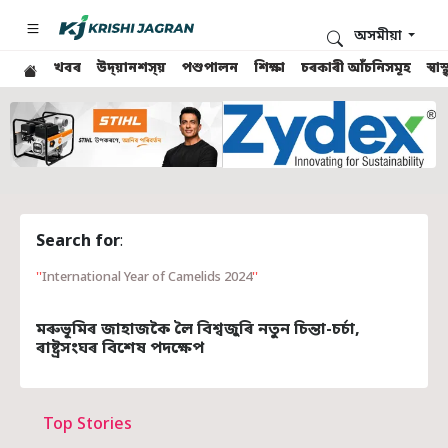
অসমীয়া
খবৰ
উদ্য়ানশস্য়
পশুপালন
শিক্ষা
চৰকাৰী আঁচনিসমূহ
স্ব
Search for
:
International Year of Camelids 2024
মৰুভূমিৰ জাহাজকৈ লৈ বিশ্বজুৰি নতুন চিন্তা-চৰ্চা,
ৰাষ্ট্ৰসংঘৰ বিশেষ পদক্ষেপ
Top Stories