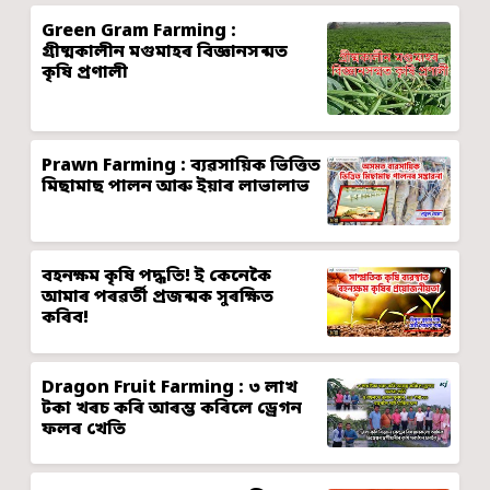
Green Gram Farming :
গ্ৰীষ্মকালীন মগুমাহৰ বিজ্ঞানসন্মত
কৃষি প্ৰণালী
Prawn Farming : ব্যৱসায়িক ভিত্তিত
মিছামাছ পালন আৰু ইয়াৰ লাভালাভ
বহনক্ষম কৃষি পদ্ধতি! ই কেনেকৈ
আমাৰ পৰৱৰ্তী প্ৰজন্মক সুৰক্ষিত
কৰিব!
Dragon Fruit Farming : ৩ লাখ
টকা খৰচ কৰি আৰম্ভ কৰিলে ড্ৰেগন
ফলৰ খেতি