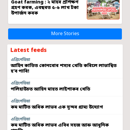
Goat farming : ২ মাহৰ প্ৰশিক্ষণ
গ্ৰহণ কৰক, এবছৰত ৫-৬ লাখ টকা
উপাৰ্জন কৰক
More Stories
Latest feeds
এগ্ৰিপেডিয়া
আহিন কাতিত কোনবোৰ শস্যৰ খেতি কৰিলে লাভান্বিত
হ’ব পাৰি!
এগ্ৰিপেডিয়া
পলিহাউচত আহিন মাহত লাইশাকৰ খেতি
এগ্ৰিপেডিয়া
কম মাটিত অধিক লাভৰ এক সুন্দৰ গ্ৰাম্য উদ্যোগ
এগ্ৰিপেডিয়া
কম মাটিত অধিক লাভৰ এবিধ সহজ আৰু আধুনিক