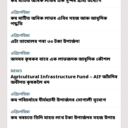
কম মাটিত অধিক লাভৰ এক সুন্দৰ গ্ৰাম্য উদ্যোগ
এগ্ৰিপেডিয়া
কম মাটিত অধিক লাভৰ এবিধ সহজ আৰু আধুনিক
পদ্ধতি
এগ্ৰিপেডিয়া
এটা তামোলৰ পৰা ৩০ টকা উপাৰ্জন!
এগ্ৰিপেডিয়া
অসমৰ কৃষকৰ বাবে এক লাভজনক আধুনিক কৌশল
NEWS
Agricultural Infrastructure Fund – AIF আঁচনিৰ
অধীনত কৃষকলৈ ধন
এগ্ৰিপেডিয়া
কম পৰিচৰ্যাৰে দীৰ্ঘম্যাদী উপাৰ্জনৰ সোণালী সুযোগ
এগ্ৰিপেডিয়া
কম খৰচতে তিনি মাহত লাখ টকা উপাৰ্জনৰ সহজ উপায়