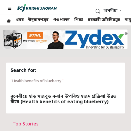
অসমীয়া
খবৰ
উদ্য়ানশস্য়
পশুপালন
শিক্ষা
চৰকাৰী আঁচনিসমূহ
স্ব
Search for
:
Health benefits of blueberry
ব্লুবেৰীয়ে হাড় মজবুত কৰাৰ উপৰিও হজম প্রক্রিয়া উন্নত
কৰে (Health benefits of eating blueberry)
Top Stories