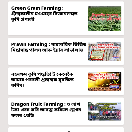
Green Gram Farming :
গ্ৰীষ্মকালীন মগুমাহৰ বিজ্ঞানসন্মত
কৃষি প্ৰণালী
Prawn Farming : ব্যৱসায়িক ভিত্তিত
মিছামাছ পালন আৰু ইয়াৰ লাভালাভ
বহনক্ষম কৃষি পদ্ধতি! ই কেনেকৈ
আমাৰ পৰৱৰ্তী প্ৰজন্মক সুৰক্ষিত
কৰিব!
Dragon Fruit Farming : ৩ লাখ
টকা খৰচ কৰি আৰম্ভ কৰিলে ড্ৰেগন
ফলৰ খেতি