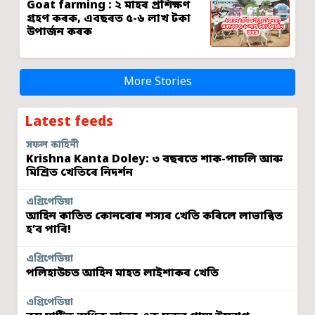
Goat farming : ২ মাহৰ প্ৰশিক্ষণ
গ্ৰহণ কৰক, এবছৰত ৫-৬ লাখ টকা
উপাৰ্জন কৰক
More Stories
Latest feeds
সফল কাহিনী
Krishna Kanta Doley: ৩ বছৰতে শাক-পাচলি আৰু
মিশ্ৰিত খেতিৰে নিদৰ্শন
এগ্ৰিপেডিয়া
আহিন কাতিত কোনবোৰ শস্যৰ খেতি কৰিলে লাভান্বিত
হ’ব পাৰি!
এগ্ৰিপেডিয়া
পলিহাউচত আহিন মাহত লাইশাকৰ খেতি
এগ্ৰিপেডিয়া