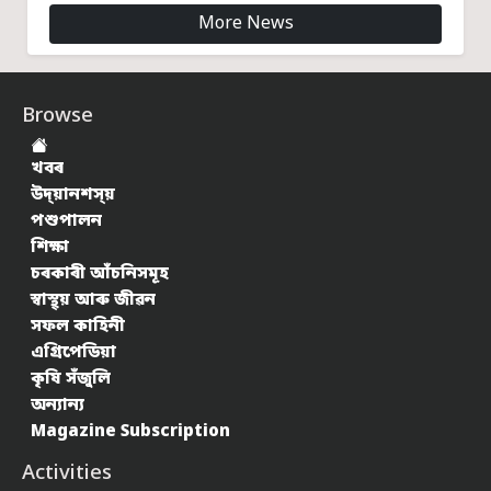
More News
Browse
খবৰ
উদ্য়ানশস্য়
পশুপালন
শিক্ষা
চৰকাৰী আঁচনিসমূহ
স্বাস্থ্য় আৰু জীৱন
সফল কাহিনী
এগ্ৰিপেডিয়া
কৃষি সঁজুলি
অন্যান্য
Magazine Subscription
Activities