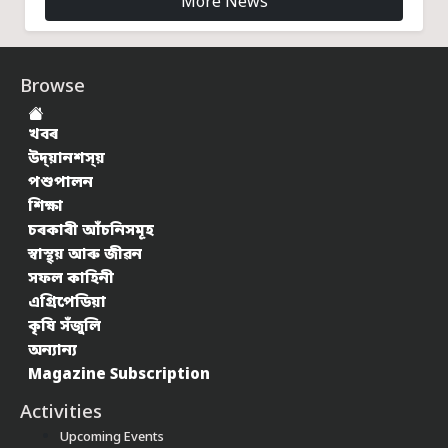
More News
Browse
খবৰ
উদ্য়ানশস্য়
পশুপালন
শিক্ষা
চৰকাৰী আঁচনিসমূহ
স্বাস্থ্য় আৰু জীৱন
সফল কাহিনী
এগ্ৰিপেডিয়া
কৃষি সঁজুলি
অন্যান্য
Magazine Subscription
Activities
Upcoming Events