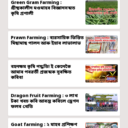
Green Gram Farming :
গ্ৰীষ্মকালীন মগুমাহৰ বিজ্ঞানসন্মত
কৃষি প্ৰণালী
Prawn Farming : ব্যৱসায়িক ভিত্তিত
মিছামাছ পালন আৰু ইয়াৰ লাভালাভ
বহনক্ষম কৃষি পদ্ধতি! ই কেনেকৈ
আমাৰ পৰৱৰ্তী প্ৰজন্মক সুৰক্ষিত
কৰিব!
Dragon Fruit Farming : ৩ লাখ
টকা খৰচ কৰি আৰম্ভ কৰিলে ড্ৰেগন
ফলৰ খেতি
Goat farming : ২ মাহৰ প্ৰশিক্ষণ