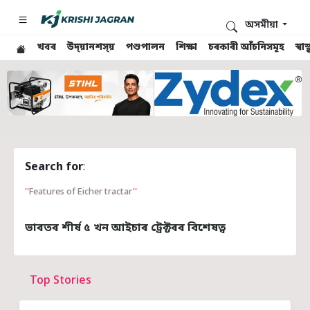
অসমীয়া
খবৰ
উদ্য়ানশস্য়
পশুপালন
শিক্ষা
চৰকাৰী আঁচনিসমূহ
স্ব
Search for
:
Features of Eicher tractar
ভাৰতৰ শীৰ্ষ ৫ খন আইচাৰ ট্ৰেক্টৰৰ বিশেষত্ব
Top Stories