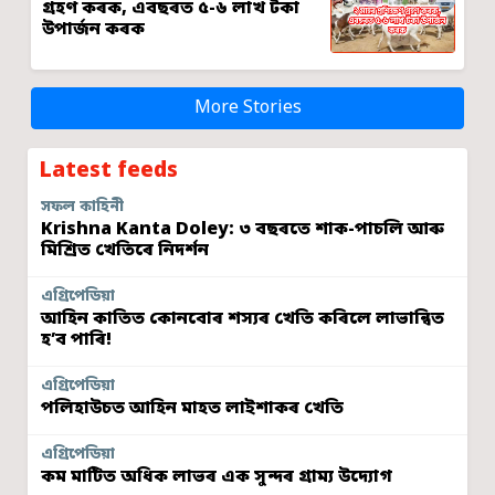
গ্ৰহণ কৰক, এবছৰত ৫-৬ লাখ টকা
উপাৰ্জন কৰক
More Stories
Latest feeds
সফল কাহিনী
Krishna Kanta Doley: ৩ বছৰতে শাক-পাচলি আৰু
মিশ্ৰিত খেতিৰে নিদৰ্শন
এগ্ৰিপেডিয়া
আহিন কাতিত কোনবোৰ শস্যৰ খেতি কৰিলে লাভান্বিত
হ’ব পাৰি!
এগ্ৰিপেডিয়া
পলিহাউচত আহিন মাহত লাইশাকৰ খেতি
এগ্ৰিপেডিয়া
কম মাটিত অধিক লাভৰ এক সুন্দৰ গ্ৰাম্য উদ্যোগ