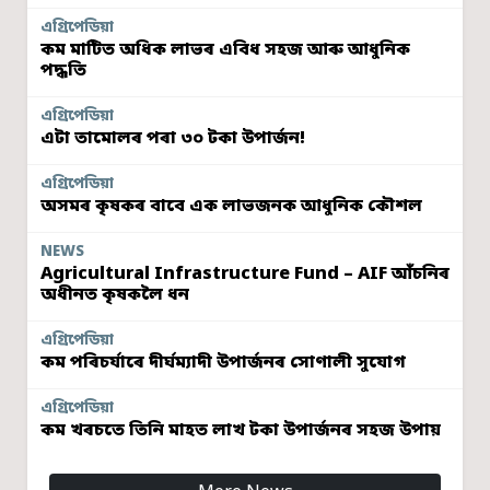
এগ্ৰিপেডিয়া
কম মাটিত অধিক লাভৰ এবিধ সহজ আৰু আধুনিক
পদ্ধতি
এগ্ৰিপেডিয়া
এটা তামোলৰ পৰা ৩০ টকা উপাৰ্জন!
এগ্ৰিপেডিয়া
অসমৰ কৃষকৰ বাবে এক লাভজনক আধুনিক কৌশল
NEWS
Agricultural Infrastructure Fund – AIF আঁচনিৰ
অধীনত কৃষকলৈ ধন
এগ্ৰিপেডিয়া
কম পৰিচৰ্যাৰে দীৰ্ঘম্যাদী উপাৰ্জনৰ সোণালী সুযোগ
এগ্ৰিপেডিয়া
কম খৰচতে তিনি মাহত লাখ টকা উপাৰ্জনৰ সহজ উপায়