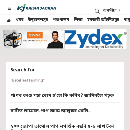
অসমীয়া
খবৰ
উদ্য়ানশস্য়
পশুপালন
শিক্ষা
চৰকাৰী আঁচনিসমূহ
স্ব
Search for
:
Betel leaf Farming
পাণৰ কাণ্ড পচা ৰোগ হ'লে কি কৰিব? জানিবলৈ পঢ়ক
বাৰীত তামোল-পাণ আৰু জালুকৰ খেতি-
২০০ জোপা তামোল পাণ লগাওঁক বছৰি ৫-৬ লাখ টকা