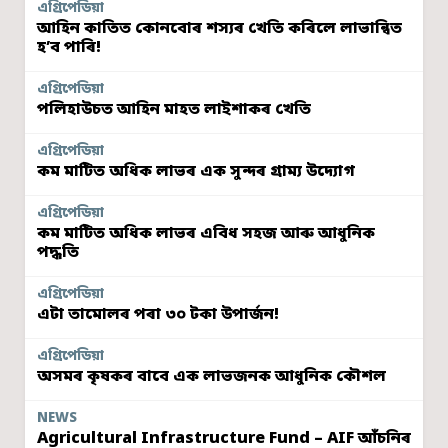
এগ্ৰিপেডিয়া
আহিন কাতিত কোনবোৰ শস্যৰ খেতি কৰিলে লাভান্বিত
হ’ব পাৰি!
এগ্ৰিপেডিয়া
পলিহাউচত আহিন মাহত লাইশাকৰ খেতি
এগ্ৰিপেডিয়া
কম মাটিত অধিক লাভৰ এক সুন্দৰ গ্ৰাম্য উদ্যোগ
এগ্ৰিপেডিয়া
কম মাটিত অধিক লাভৰ এবিধ সহজ আৰু আধুনিক
পদ্ধতি
এগ্ৰিপেডিয়া
এটা তামোলৰ পৰা ৩০ টকা উপাৰ্জন!
এগ্ৰিপেডিয়া
অসমৰ কৃষকৰ বাবে এক লাভজনক আধুনিক কৌশল
NEWS
Agricultural Infrastructure Fund – AIF আঁচনিৰ