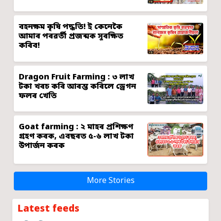
বহনক্ষম কৃষি পদ্ধতি! ই কেনেকৈ
আমাৰ পৰৱৰ্তী প্ৰজন্মক সুৰক্ষিত
কৰিব!
Dragon Fruit Farming : ৩ লাখ
টকা খৰচ কৰি আৰম্ভ কৰিলে ড্ৰেগন
ফলৰ খেতি
Goat farming : ২ মাহৰ প্ৰশিক্ষণ
গ্ৰহণ কৰক, এবছৰত ৫-৬ লাখ টকা
উপাৰ্জন কৰক
More Stories
Latest feeds