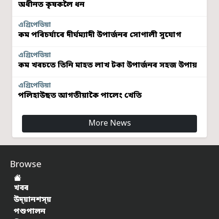
অধীনত কৃষকলৈ ধন
এগ্ৰিপেডিয়া
কম পৰিচৰ্যাৰে দীৰ্ঘম্যাদী উপাৰ্জনৰ সোণালী সুযোগ
এগ্ৰিপেডিয়া
কম খৰচতে তিনি মাহত লাখ টকা উপাৰ্জনৰ সহজ উপায়
এগ্ৰিপেডিয়া
পলিহাউছত আগতীয়াকৈ পালেং খেতি
More News
Browse
খবৰ
উদ্য়ানশস্য়
পশুপালন