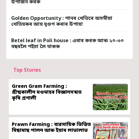
উপাৰ্জন কৰক
Golden Opportunity : পানৰ খেতিৰে অসমীয়া
খেতিয়কৰ আয় দুগুণ কৰাৰ উপায়!
Betel leaf in Poli house : এবাৰ কৰক আৰু ২০-৩০
বছৰলৈ পইচা লৈ থাকক
Top Stories
Green Gram Farming :
গ্ৰীষ্মকালীন মগুমাহৰ বিজ্ঞানসন্মত
কৃষি প্ৰণালী
Prawn Farming : ব্যৱসায়িক ভিত্তিত
মিছামাছ পালন আৰু ইয়াৰ লাভালাভ